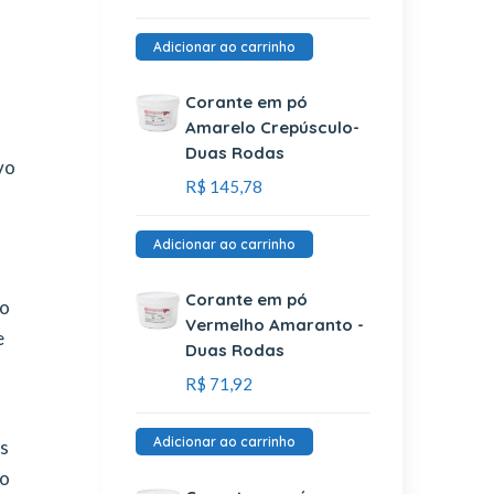
Adicionar ao carrinho
Corante em pó
Amarelo Crepúsculo-
Duas Rodas
vo
R$
145,78
Adicionar ao carrinho
Corante em pó
do
Vermelho Amaranto -
e
Duas Rodas
R$
71,92
Adicionar ao carrinho
os
ão