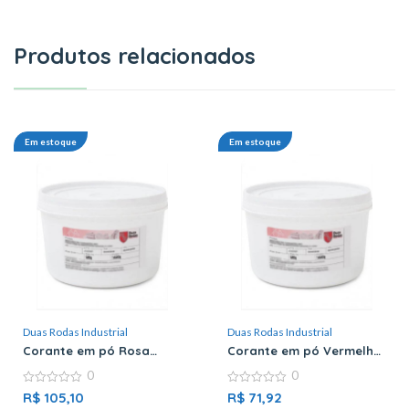
Produtos relacionados
Em estoque
Em estoque
Duas Rodas Industrial
Duas Rodas Industrial
Corante em pó Rosa
Corante em pó Vermelho
Brilhante – Duas Rodas
Amaranto – Duas Rodas
0
0
0
0
R$
105,10
R$
71,92
out
out