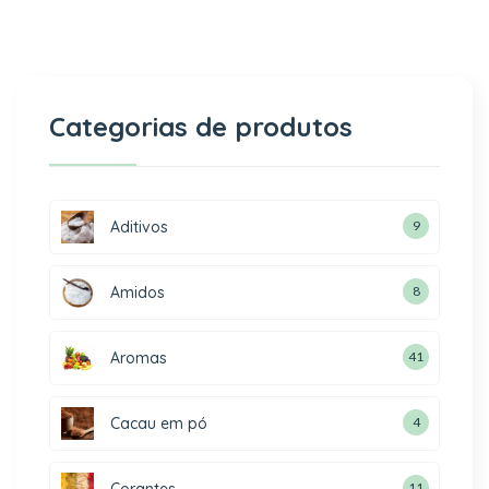
Categorias de produtos
Aditivos
9
Amidos
8
Aromas
41
Cacau em pó
4
Corantes
11