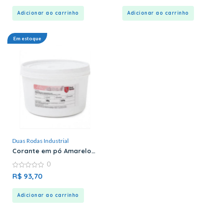
of
of
5
5
Adicionar ao carrinho
Adicionar ao carrinho
Em estoque
Duas Rodas Industrial
Corante em pó Amarelo
Ovo – Duas Rodas
0
0
R$
93,70
out
of
5
Adicionar ao carrinho