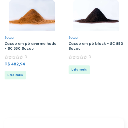
Socau
Socau
Cacau em pó avermelhado
Cacau em pó black – SC 850
– SC 350 Socau
Socau
0
0
0
0
R$
482,94
out
out
of
of
Leia mais
5
5
Leia mais