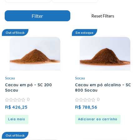
Out of Stock
Em estoque
Socau
Socau
Cacau em pó – SC 200
Cacau em pó alcalino – SC
Socau
800 Socau
0
0
0
0
R$
426,25
R$
788,56
out
out
of
of
5
5
Leia mais
Adicionar ao carrinho
Out of Stock