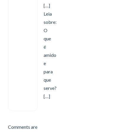
[…]
Leia
sobre:
O
que
é
amido
e
para
que
serve?
[…]
Comments are