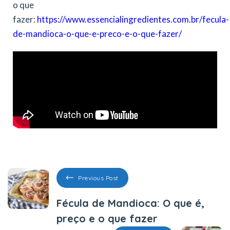
o que
fazer:
https://www.essencialingredientes.com.br/fecula-
de-mandioca-o-que-e-preco-e-o-que-fazer/
Previous Post
Fécula de Mandioca: O que é,
preço e o que fazer