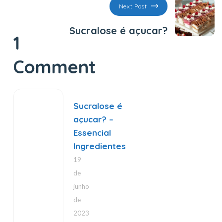
Next Post
Sucralose é açucar?
1
Comment
Sucralose é
açucar? –
Essencial
Ingredientes
19
de
junho
de
2023