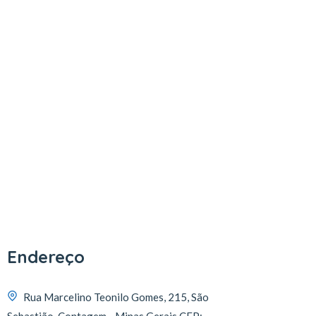
Endereço
Rua Marcelino Teonilo Gomes, 215, São
Sebastião, Contagem - Minas Gerais CEP: