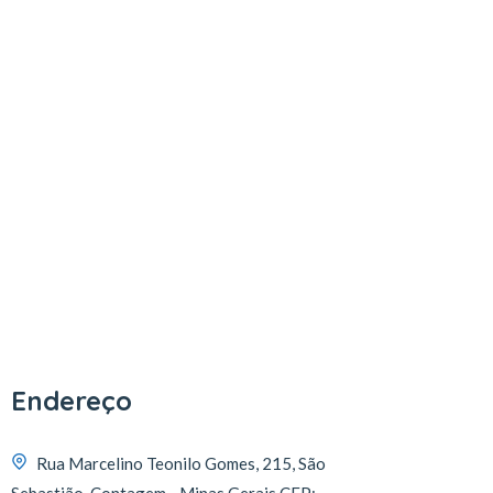
Endereço
Rua Marcelino Teonilo Gomes, 215, São
Sebastião, Contagem - Minas Gerais CEP: