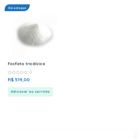
Em estoque
Fosfato tricálcico
0
0
R$
519,00
out
of
5
Adicionar ao carrinho