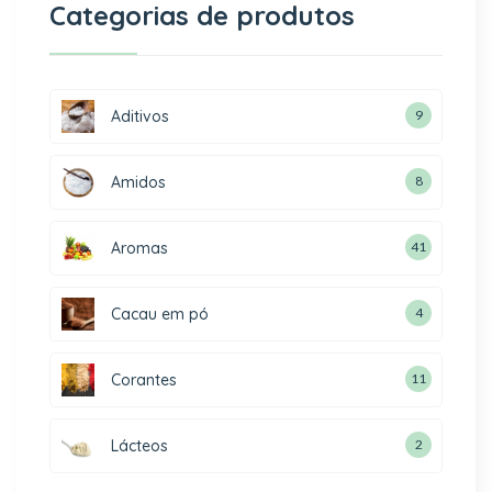
Categorias de produtos
Aditivos
9
Amidos
8
Aromas
41
Cacau em pó
4
Corantes
11
Lácteos
2