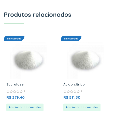
Produtos relacionados
Em estoque
Em estoque
Sucralose
Ácido cítrico
0
0
0
0
R$
279,40
R$
511,50
out
out
of
of
5
5
Adicionar ao carrinho
Adicionar ao carrinho