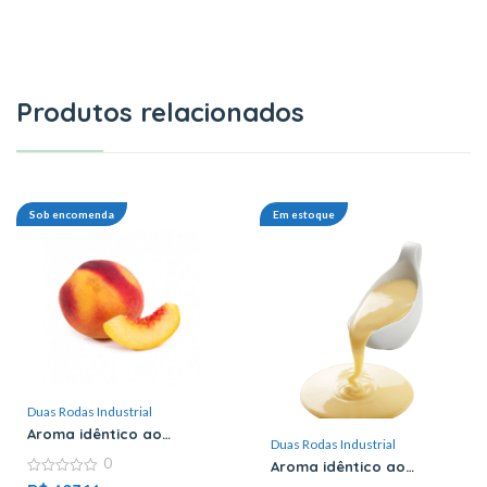
Produtos relacionados
Sob encomenda
Em estoque
Duas Rodas Industrial
Aroma idêntico ao
Duas Rodas Industrial
natural de Pêssego –
0
Aroma idêntico ao
Duas Rodas
natural de Leite
0