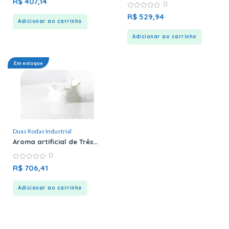
R$
407,14
0
out
Condensado – Duas
of
Rodas
0
R$
529,94
5
out
Adicionar ao carrinho
of
5
Adicionar ao carrinho
Em estoque
Duas Rodas Industrial
Aroma artificial de Três
Leites – Duas Rodas
0
0
R$
706,41
out
of
5
Adicionar ao carrinho