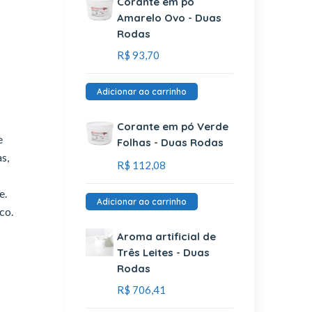
Corante em pó
Amarelo Ovo - Duas
Rodas
R$
93,70
Adicionar ao carrinho
Corante em pó Verde
e
Folhas - Duas Rodas
s,
R$
112,08
e.
Adicionar ao carrinho
co.
Aroma artificial de
Três Leites - Duas
Rodas
R$
706,41