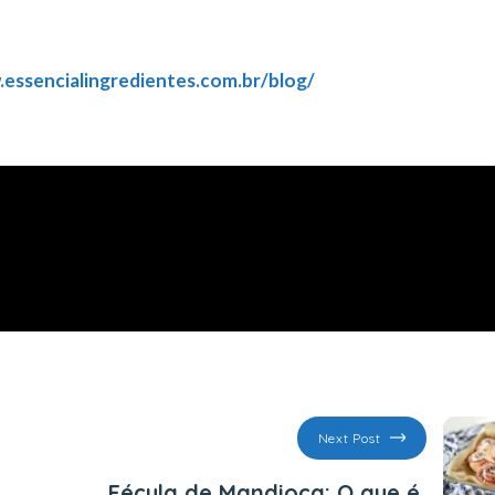
.essencialingredientes.com.br/blog/
Next Post
Fécula de Mandioca: O que é,