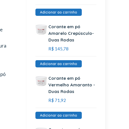
Adicionar ao carrinho
Corante em pó
te
Amarelo Crepúsculo-
o
Duas Rodas
ura
R$
145,78
Adicionar ao carrinho
 pó
Corante em pó
Vermelho Amaranto -
Duas Rodas
R$
71,92
Adicionar ao carrinho